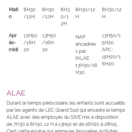
Mati
8H30
8H30
8H3
8H30/12
8H30/12
n
/12H
/12H
0/1
H
H
2H
Apr
13H50
13H50
13H50/1
NAP
ès-
/16H
/16H
5H20
encadrée
midi
20
20
APC :
s par
15H20/1
l’ALAE
6H20
13H30/16
H30
ALAE
Durant le temps périscolaire, les enfants sont accueillis
par les agents de LEC Grand Sud qui encadre le temps
ALAE avec des employés du SIVE mis à disposition
de 7H30 à 8H30, 12 H à 13h50 et de 16H20 à 18h15.
C’est cette équipe qui anime les Nouvelles Activités